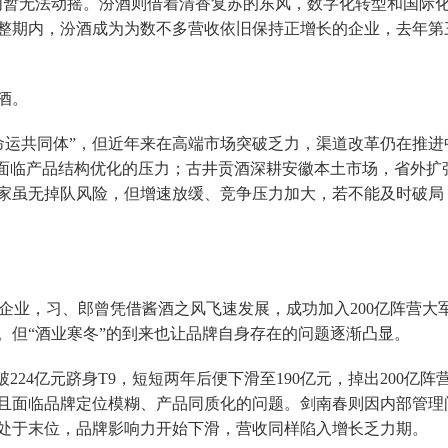
内暂无法动摇。汾酒则借着清香复苏的东风，数字化转型和国际
整期内，汾酒成为为数不多营收依旧保持正增长的企业，去年第
酒。
业“命运共同体”，但近年来在高端市场突破乏力，渠道改革仍在推进
，但面临产品结构优化的压力；古井贡酒深耕安徽本土市场，省外扩
家虽无掉队风险，但增速放缓、竞争压力加大，若不能及时破局
企业，习、郎曾凭借酱酒之风飞速发展，成功加入200亿阵营大
。但“酒业寒冬”的到来也让品牌自身存在的问题逐渐凸显。
破224亿元跻身T9，短短两年后便下滑至190亿元，掉出200亿阵
且面临品牌定位模糊、产品同质化的问题。剑南春则因内部管理
处于末位，品牌影响力开始下滑，营收同样陷入增长乏力期。