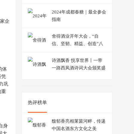
2024年成都春糖｜最全参会
指南
多家企
舍得酒业开年大会，“自
信、坚韧、精益、创造”八
个字绘就2024发展蓝图
诗酒飘香 悦享世界丨一带
一路西凤酒诗词大会颁奖盛
的体
典隆重举行
否凭
力巩
的重
热评榜单
馥郁香亮相莱茵河畔，传递
自身
中国名酒东方文化之美
回大