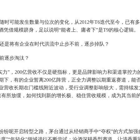
随时可能发生数量与位次的变化，从2012年T6迭代至今，已有
酒凭借规模跻身，足以说明“能者上、庸者下”是T9的核心逻辑。
，还是将有企业在时代洪流中止步不前，逐步掉队？
不前逐步淘汰？
模+实力”，200亿营收不仅是硬指标，更是品牌影响力和渠道掌控力
期下，有的企业暂离200亿阵营，正全力调整以期重返赛道，能
业营收长期在门槛线附近波动，受行业调整影响较大，需持续发
增速有所放缓，如何找到新的增长极、稳住营收规模，成为其当前
纷纷呢开启转型之路，茅台通过从经销商手中“夺权”的方式加强
度”“年轻化”领域进行不断尝试；汾酒深耕香型赛道，让清香重