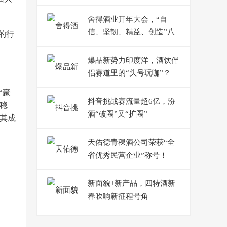
舍得酒业开年大会，“自
信、坚韧、精益、创造”八
的行
个字绘就2024发展蓝图
爆品新势力印度洋，酒饮伴
侣赛道里的“头号玩咖”？
“豪
抖音挑战赛流量超6亿，汾
头稳
酒“破圈”又“扩圈”
使其成
天佑德青稞酒公司荣获“全
省优秀民营企业”称号！
新面貌+新产品，四特酒新
春吹响新征程号角