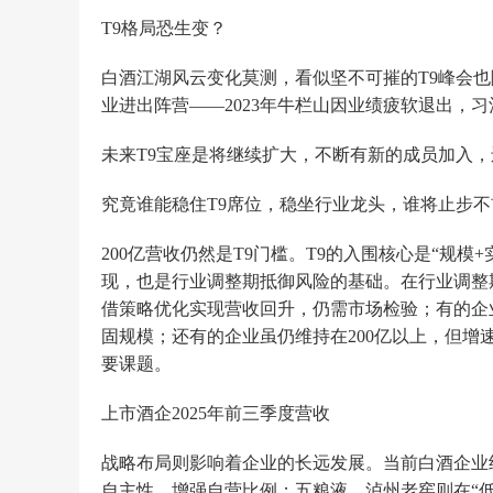
T9格局恐生变？
白酒江湖风云变化莫测，看似坚不可摧的T9峰会也
业进出阵营——2023年牛栏山因业绩疲软退出，习
未来T9宝座是将继续扩大，不断有新的成员加入
究竟谁能稳住T9席位，稳坐行业龙头，谁将止步
200亿营收仍然是T9门槛。T9的入围核心是“规
现，也是行业调整期抵御风险的基础。在行业调整
借策略优化实现营收回升，仍需市场检验；有的企
固规模；还有的企业虽仍维持在200亿以上，但
要课题。
上市酒企2025年前三季度营收
战略布局则影响着企业的长远发展。当前白酒企业
自主性，增强自营比例；五粮液、泸州老窖则在“低