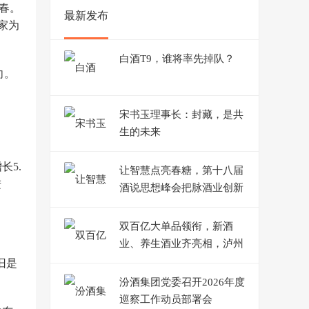
春。
最新发布
家为
白酒T9，谁将率先掉队？
向。
宋书玉理事长：封藏，是共
生的未来
长5.
让智慧点亮春糖，第十八届
进
酒说思想峰会把脉酒业创新
与增长
双百亿大单品领衔，新酒
业、养生酒业齐亮相，泸州
老窖于酒博会演绎守正创新
旧是
之道
汾酒集团党委召开2026年度
巡察工作动员部署会