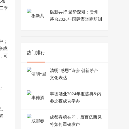
化布
三季
砺新共行 聚势深耕：贵州
茅台2026年国际渠道商培训
大会举行
中；
张成
热门排行
，可
清明“感恩”诗会 创新茅台
文化表达
军，
丰德酒业2024年度盛典&内
参之夜成功举办
营。
问
成都春糖在即，后百亿西凤
将如何重磅发声