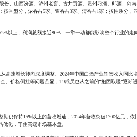
河股份、山西汾酒、泸州老窖、古井贡酒、贵州习酒、郎酒、剑南
；按香型分，浓香占5家、酱香占3家、清香占1家；按性质分，7
5%以上，利润总额接近80%，一举一动都能影响整个行业的走
早已从高速增长转向深度调整。2024年中国白酒产业销售收入同比增
存高企、价格倒挂等问题凸显，T9成员也从之前的“抱团取暖”逐渐
仍保持15%以上的营收增速，2024年营收突破1700亿元，依
产品优化，守住高端市场基本盘。