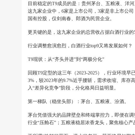
目前稳定的T9成员的是：贵州茅台、五粮液、洋
这九家企业中，6家是上市公司，3家是非上市公司
国有控股，仅剑南春、郎酒为民营企业。
更关键的是，这九家企业的总营收占据白酒行业的5
行业调整愈演愈烈，白酒行业top9又将发展如何？
T9现状：从“齐头并进”到“两极分化”
回顾T9定型的这三年（2023-2025），行业环境
3%，较2023年的9.7%近乎腰斩，需求收缩、库
入“差异化竞争”阶段，分化格局日益明显。
第一梯队（稳坐头部）：茅台、五粮液、汾酒。
茅台凭借强大的品牌壁垒和终端掌控力，即便在调整期
行业“压舱石”；五粮液稳居浓香龙头，聚焦核心