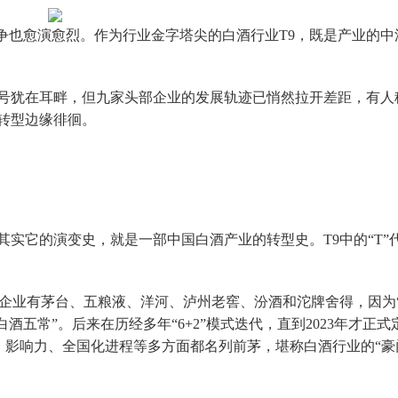
争也愈演愈烈。作为行业金字塔尖的白酒行业T9，既是产业的中
”的口号犹在耳畔，但九家头部企业的发展轨迹已悄然拉开差距，有人
转型边缘徘徊。
其实它的演变史，就是一部中国白酒产业的转型史。T9中的“T”
白酒企业有茅台、五粮液、洋河、泸州老窖、汾酒和沱牌舍得，因为
酒五常”。后来在历经多年“6+2”模式迭代，直到2023年才正式
、影响力、全国化进程等多方面都名列前茅，堪称白酒行业的“豪