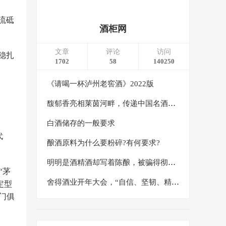
流砥
酒柜网
文章
评论
访问
稳扎
1702
58
140250
《请喝一杯泸州老窖酒》2022版
馥郁香亮相莱茵河畔，传递中国名酒东方文化之美
白酒储存的一般要求
代
酿酒原料为什么要粉碎?有何要求?
明明是酒精酒却写着陈酿，被骗得彻彻底底
“茅
舍得酒业开年大会，“自信、坚韧、精益、创造”八个字绘就2024发展蓝图
定型
门俱