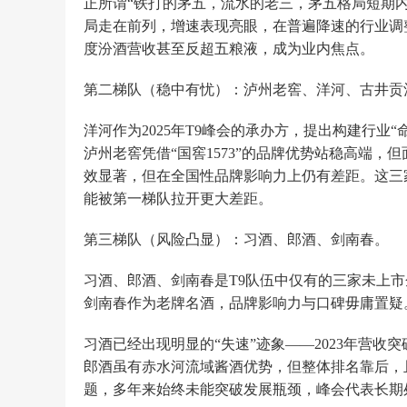
正所谓“铁打的茅五，流水的老三，茅五格局短期
局走在前列，增速表现亮眼，在普遍降速的行业调
度汾酒营收甚至反超五粮液，成为业内焦点。
第二梯队（稳中有忧）：泸州老窖、洋河、古井贡
洋河作为2025年T9峰会的承办方，提出构建行
泸州老窖凭借“国窖1573”的品牌优势站稳高端
效显著，但在全国性品牌影响力上仍有差距。这三
能被第一梯队拉开更大差距。
第三梯队（风险凸显）：习酒、郎酒、剑南春。
习酒、郎酒、剑南春是T9队伍中仅有的三家未上市
剑南春作为老牌名酒，品牌影响力与口碑毋庸置疑
习酒已经出现明显的“失速”迹象——2023年营收突
郎酒虽有赤水河流域酱酒优势，但整体排名靠后，
题，多年来始终未能突破发展瓶颈，峰会代表长期