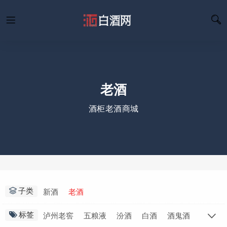
老酒
酒柜老酒商城
子类
新酒
老酒
标签
泸州老窖
五粮液
汾酒
白酒
酒鬼酒