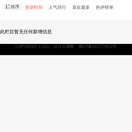
郎酒
汉酱
景阳春
红星二锅头
排序
更新时间
人气排行
喜欢最多
热评榜单
郎牌特曲
扳倒井
飞天茅台
梦之蓝
二锅头
青花郎
此栏目暂无任何新增信息
COPYRIGHT © 2022 - 2024
白酒网
・
蜀ICP备2025179622号