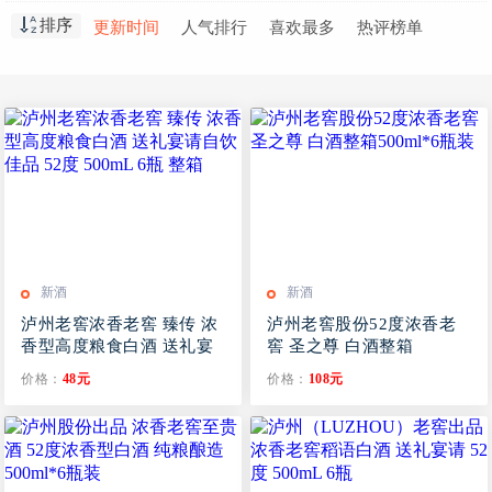
郎酒
汉酱
景阳春
红星二锅头
排序
更新时间
人气排行
喜欢最多
热评榜单
郎牌特曲
扳倒井
飞天茅台
梦之蓝
二锅头
青花郎
新酒
新酒
泸州老窖浓香老窖 臻传 浓
泸州老窖股份52度浓香老
香型高度粮食白酒 送礼宴
窖 圣之尊 白酒整箱
请自饮佳品 52度 500mL 6
500ml*6瓶装
价格：
48元
价格：
108元
瓶 整箱