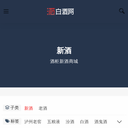
新酒
酒柜新酒商城
子类
新酒
老酒
标签
泸州老窖
五粮液
汾酒
白酒
酒鬼酒