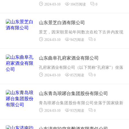
2024-03-10
104万阅读
0
北平原，京杭大运河畔，1999年改制为股份制
企业。期间经历了以“创建品牌”为标志的自建厂
至上世纪九十年代中期的第一次创业...
山东景芝白酒有限公司
景芝，因宋朝景祐年间数次在松下古井内发现
2024-03-10
94万阅读
0
灵芝而得名，是著名的北方酒镇，已有5000年
酿酒历史。它以独特的地理生态禀赋，厚重悠
久的历史文化，孕育了中华人类酿酒始祖、开
山东曲阜孔府家酒业有限公司
创了中国芝...
孔府家酒业有限公司（以下简称“孔府家”）坐落
2024-03-10
85万阅读
0
于古老而又美丽的东方圣城——曲阜。这里是
中国伟大的思想家、教育家、儒家学派的创始
人孔子的故乡，是国务院...
山东青岛琅琊台集团股份有限公司
青岛琅琊台集团股份有限公司坐落于国家级新
2024-03-10
93万阅读
0
区——青岛西海岸新区。公司始建于1958年，
是一家以白酒产业为依托发展起来的大型现代
化企业集团，下设青岛琅琊台酒销售有...
山东济南趵突泉酿酒有限责任公司