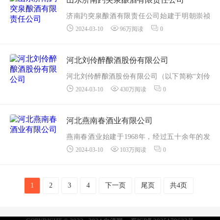
济南趵突泉酿酒有限责任公司始建于明朝崇祯
2024-03-10
96万阅读
0
年间，战争年代由鲁中军区掌管，建国后历经
公私合营， 1958年建成国有企业，1999年改制
为民营企业。现有职工1100余人，资产8亿元。
河北刘伶醉酿酒股份有限公司
趵突泉商...
河北刘伶醉酿酒股份有限公司（以下简称“刘伶
2024-03-10
430万阅读
0
醉”）是以研究、生产、经营白酒系列产品为主
营业务的综合性现代化企业。刘伶醉酒在北
国“酒乡”河北保定，刘伶...
河北燕南春酒业有限公司
燕南春酒业始建于1968年，经过五十余年的发
2024-03-10
103万阅读
0
展壮大，现已发展成为集白酒、葡萄酒、纯净
水的生产与销售，商超零售，房地产开发，农
业开发，山地投资，养老产业，文化传媒和工
1
2
3
4
下一页
尾页
共4页
业旅游为一体的集...