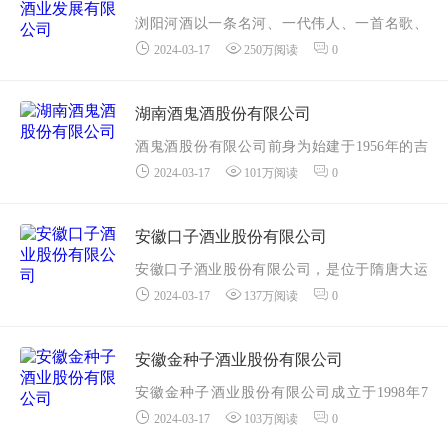
浏阳河酒以一条名河、一代伟人、一首名歌、
2024-03-17
250万阅读
0
一瓶美酒为大众所熟悉，是名副其实的红色品
牌，具有其它白酒品牌无可比拟的特色内涵，
是全国性著名白酒品牌。 20 世纪初，浏阳“...
湖南酒鬼酒股份有限公司
酒鬼酒股份有限公司前身为始建于1956年的吉
2024-03-17
101万阅读
0
首酒厂，1997年在深圳证券交易所上市，2016
年成为中粮集团成员企业。公司是湘西州最大
的工业企业，湖南省农业产业化龙头企业，湖
安徽口子酒业股份有限公司
南省唯一...
安徽口子酒业股份有限公司，是位于隋唐大运
2024-03-17
137万阅读
0
河文化带和黄淮河名酒带的国家酿酒重点骨干
企业。2015年6月29日，在上交所成功挂牌，成
为全国第17家、安徽第4家白酒上市企业。多年
安徽金种子酒业股份有限公司
来，心...
安徽金种子酒业股份有限公司成立于1998年7
2024-03-17
103万阅读
0
月，是安徽金种子集团有限公司的控股子公