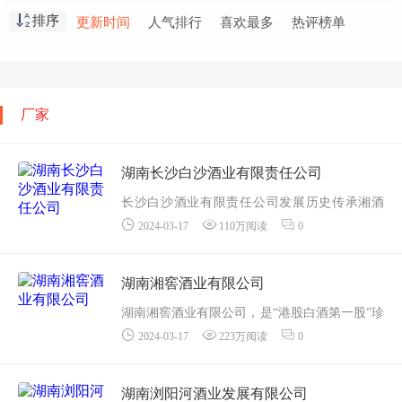
郎酒
汉酱
景阳春
红星二锅头
排序
更新时间
人气排行
喜欢最多
热评榜单
郎牌特曲
扳倒井
飞天茅台
梦之蓝
二锅头
青花郎
厂家
湖南长沙白沙酒业有限责任公司
长沙白沙酒业有限责任公司发展历史传承湘酒
2024-03-17
110万阅读
0
文化，打造百年品牌长沙地区酿酒历史悠久，
城乡居民很早就有用谷米和其他原料制酒的习
惯。在清代、民国时期，溁湾镇是湘中水陆要
湖南湘窖酒业有限公司
冲，岳麓...
湖南湘窖酒业有限公司，是“港股白酒第一股”珍
2024-03-17
223万阅读
0
酒李渡集团重要组成部分（港股代码：6979.H
K）。作为大型白酒酿造企业，前身为1957年成
立的邵阳市酒厂，旗下拥有 “湘窖&...
湖南浏阳河酒业发展有限公司