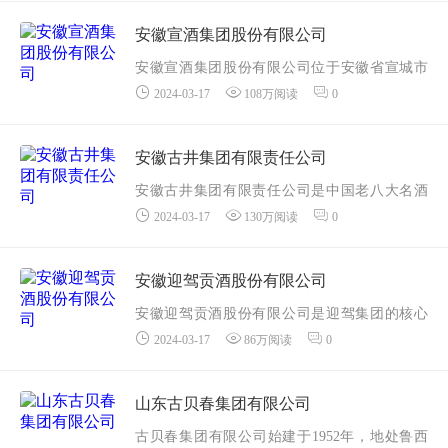
司，金种子酒股票于1998年8月12日在上交所上
市，其前身是始建于1949年7月的国营阜阳县酒
安徽宣酒集团股份有限公司
厂，是新...
安徽宣酒集团股份有限公司位于安徽省宣城市
2024-03-17
108万阅读
0
境内，南倚“江南诗山”——敬亭山，东邻丰饶秀
美的水阳江。公司公私合营于1951年，2004年
改制为股份制企业。宣酒...
安徽古井集团有限责任公司
安徽古井集团有限责任公司是中国老八大名酒
2024-03-17
130万阅读
0
企业，中国制造业500强企业，是以中国第一家
同时发行A、B两支股票的白酒类上市公司安徽
古井贡酒股份有限公司为核心的国家大型一档
安徽迎驾贡酒股份有限公司
企...
安徽迎驾贡酒股份有限公司是迎驾集团的核心
2024-03-17
86万阅读
0
企业，入选中华人民共和国工业和信息化部发
的的绿色工厂名单，是全国酿酒骨干企业。公
司坐落于世界美酒特色产区、首批国家级生态
山东古贝春集团有限公司
保护...
古贝春集团有限公司始建于1952年，地处鲁西