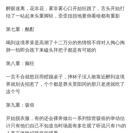
醉眼迷离，花非花，雾非雾心口开始狂跳了，舌头开始打
结了一站起来头重脚轻，歪歪扭扭地要倒看啥都有重影
第七重：酩酊
喝到这境界算是高潮了十二万分的热情恨不得对人掏心掏
肺一拍即合跪下来磕头拜把子都是有可能的
第八重：癫狂
一言不合就怒目而瞪踢桌子，摔杯子没人敢靠近醉到这境
界就别去招惹了，个个都是莽夫景阳冈的那只老虎就吃了
这个亏
第九重：骇俗
开始脱衣服，有的还会裸奔做出一系列惊世骇俗的举动估
计只有他们自己不知道当时场面有多壮观了听说只有1%的