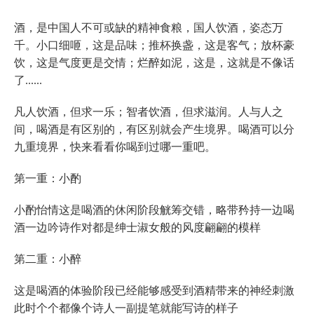
酒，是中国人不可或缺的精神食粮，国人饮酒，姿态万
千。小口细咂，这是品味；推杯换盏，这是客气；放杯豪
饮，这是气度更是交情；烂醉如泥，这是，这就是不像话
了......
凡人饮酒，但求一乐；智者饮酒，但求滋润。人与人之
间，喝酒是有区别的，有区别就会产生境界。喝酒可以分
九重境界，快来看看你喝到过哪一重吧。
第一重：小酌
小酌怡情这是喝酒的休闲阶段觥筹交错，略带矜持一边喝
酒一边吟诗作对都是绅士淑女般的风度翩翩的模样
第二重：小醉
这是喝酒的体验阶段已经能够感受到酒精带来的神经刺激
此时个个都像个诗人一副提笔就能写诗的样子