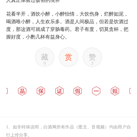
人真正体验过骇俗的境界
花看半开，酒饮小醉，小醉怡情，大饮伤身，烂醉如泥，
喝酒唯小醉，人生欢乐多。酒是人间极品，但若是饮酒过
度，那这酒可就成了穿肠毒药。君子有度，切莫贪杯，把
握好度，小酌几杯有益身心。
藏
赏
赞
0
2
1、如非特殊说明，白酒网所有作品（图文、音视频）均由用户自
行上传分享。