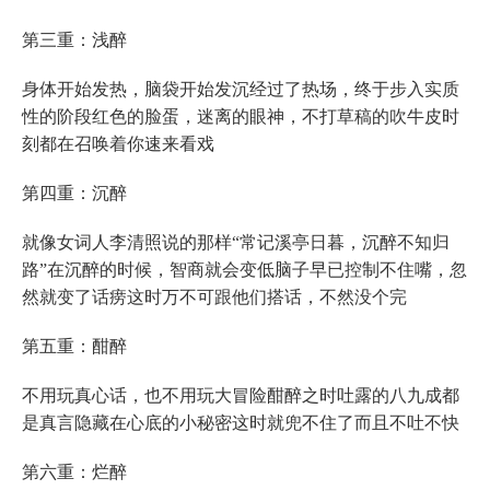
第三重：浅醉
身体开始发热，脑袋开始发沉经过了热场，终于步入实质
性的阶段红色的脸蛋，迷离的眼神，不打草稿的吹牛皮时
刻都在召唤着你速来看戏
第四重：沉醉
就像女词人李清照说的那样“常记溪亭日暮，沉醉不知归
路”在沉醉的时候，智商就会变低脑子早已控制不住嘴，忽
然就变了话痨这时万不可跟他们搭话，不然没个完
第五重：酣醉
不用玩真心话，也不用玩大冒险酣醉之时吐露的八九成都
是真言隐藏在心底的小秘密这时就兜不住了而且不吐不快
第六重：烂醉