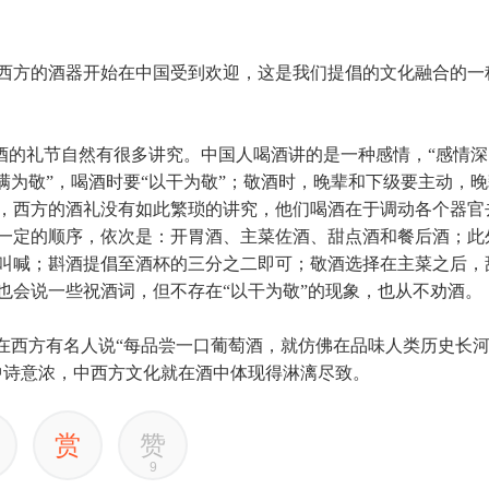
西方的酒器开始在中国受到欢迎，这是我们提倡的文化融合的一
饮酒的礼节自然有很多讲究。中国人喝酒讲的是一种感情，“感情
满为敬”，喝酒时要“以干为敬”；敬酒时，晚辈和下级要主动，
，西方的酒礼没有如此繁琐的讲究，他们喝酒在于调动各个器官
一定的顺序，依次是：开胃酒、主菜佐酒、甜点酒和餐后酒；此
叫喊；斟酒提倡至酒杯的三分之二即可；敬酒选择在主菜之后，
也会说一些祝酒词，但不存在“以干为敬”的现象，也从不劝酒
，在西方有名人说“每品尝一口葡萄酒，就仿佛在品味人类历史长
中诗意浓，中西方文化就在酒中体现得淋漓尽致。
赏
赞
9