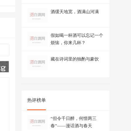
酒缓天地宽，酒满山河满
假如喝一杯酒可以忘记一个
烦恼，你来几杯？
藏在诗词里的独酌与豪饮
热评榜单
“但令千日醉，何惜两三
春”——漫话酒与春天