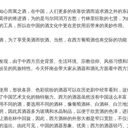
知心而寓之酒，在中国，人们更多的依靠饮酒而追求酒之外的东
莫停的将进酒，为的是与尔同消万古愁；竹林里狂歌的七贤，为
的工具，所以在中国的酒文化中更在意饮用后带来的美妙作用。
酒，为了享受美酒而饮酒。当然，在西方葡萄酒也有交际的功能
发现，由于中西方历史背景、生活环境、宗教信仰、风俗习惯和
纷呈的民族特性。今天怀南会带大家从酒器和酒礼方面看中西方
使用，形状各异、色彩缤纷的酒器可以在历史剧中经常看到，这
了中国艺术文化的独特魅力。西方的酒器虽然没有中国这么丰富
用不同的酒，要选用不同的酒杯，像葡萄酒杯、白酒杯、白兰地
明，因此其酒器多为玻璃和水晶制品，以便于欣赏酒的色泽，进
让酒在杯中回旋，因此，西方酒杯的外形大都是窄口宽肚，不仅
的溢出。由此可见，中国的酒器形象、优美；西方的酒器轻巧、