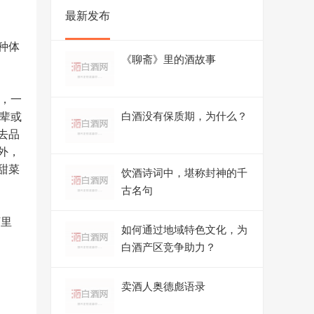
最新发布
种体
《聊斋》里的酒故事
深，一
晚辈或
白酒没有保质期，为什么？
去品
外，
甜菜
饮酒诗词中，堪称封神的千
。
古名句
河里
如何通过地域特色文化，为
白酒产区竞争助力？
卖酒人奥德彪语录