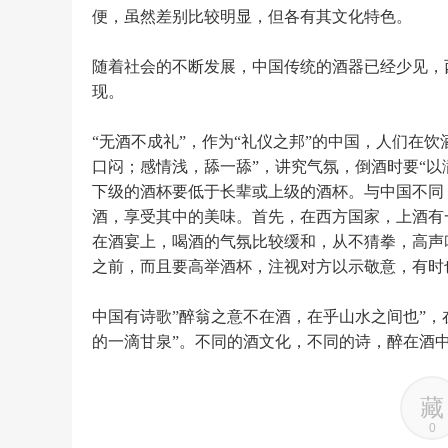
便，虽然差别比较明显，但各有其文化特色。
随着社会的不断发展，中国传统的酒器已经少见，
现。
“无酒不成礼”，作为“礼仪之邦”的中国，人们在
口闷；感情浅，舔一舔”，讲究气氛，倒酒时要“以
下级的酒杯要低于长辈或上级的酒杯。与中国不同
酒，享受其中的美味。首先，在西方国家，上酒有
在酒宴上，喝酒的气氛比较缓和，从不猜拳，高声
之前，而且要高举酒杯，注视对方以示敬意，有时
中国有诗歌”醉翁之意不在酒，在乎山水之间也”
的一滴甘泉”。不同的酒文化，不同的诗，醉在酒
藏
0