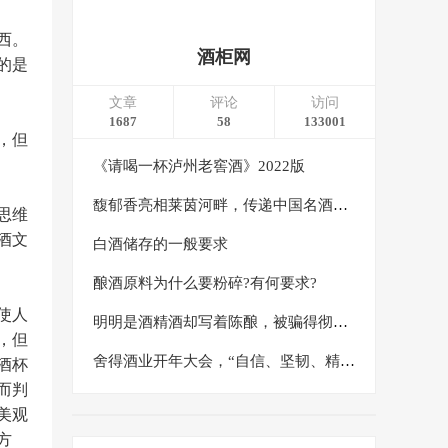
西。
酒柜网
的是
文章
评论
访问
1687
58
133001
，但
《请喝一杯泸州老窖酒》2022版
馥郁香亮相莱茵河畔，传递中国名酒东方文化之美
思维
酒文
白酒储存的一般要求
酿酒原料为什么要粉碎?有何要求?
使人
明明是酒精酒却写着陈酿，被骗得彻彻底底
，但
舍得酒业开年大会，“自信、坚韧、精益、创造”八个字绘就2024发展蓝图
酒杯
而判
美观
方