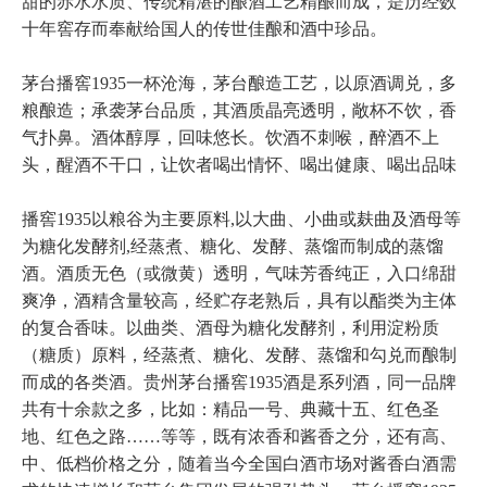
甜的赤水水质、传统精湛的酿酒工艺精酿而成，是历经数
十年窖存而奉献给国人的传世佳酿和酒中珍品。
茅台播窖1935一杯沧海，茅台酿造工艺，以原酒调兑，多
粮酿造；承袭茅台品质，其酒质晶亮透明，敞杯不饮，香
气扑鼻。酒体醇厚，回味悠长。饮酒不刺喉，醉酒不上
头，醒酒不干口，让饮者喝出情怀、喝出健康、喝出品味
播窖1935以粮谷为主要原料,以大曲、小曲或麸曲及酒母等
为糖化发酵剂,经蒸煮、糖化、发酵、蒸馏而制成的蒸馏
酒。酒质无色（或微黄）透明，气味芳香纯正，入口绵甜
爽净，酒精含量较高，经贮存老熟后，具有以酯类为主体
的复合香味。以曲类、酒母为糖化发酵剂，利用淀粉质
（糖质）原料，经蒸煮、糖化、发酵、蒸馏和勾兑而酿制
而成的各类酒。贵州茅台播窖1935酒是系列酒，同一品牌
共有十余款之多，比如：精品一号、典藏十五、红色圣
地、红色之路……等等，既有浓香和酱香之分，还有高、
中、低档价格之分，随着当今全国白酒市场对酱香白酒需