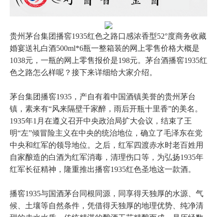
贵州茅台集团播窖1935红色之路口感浓香型52°度商务收藏
婚宴送礼白酒500ml*6瓶一整箱装的网上零售价格大概是
1038元，一瓶的网上零售报价是198元。茅台酒播窖1935红
色之路怎么样呢？接下来详细给大家介绍。
茅台集团播窖1935，产自有着中国酒镇美誉的贵州茅台
镇，素来有“风来隔壁千家醉，雨后开瓶十里香”的美名。
1935年1月在遵义召开中央政治局扩大会议，结束了王
明“左”倾冒险主义在中央的统治地位，确立了毛泽东在党
中央和红军的领导地位。之后，红军四渡赤水时老百姓用
自家酿造的白酒为红军消毒，清理伤口等，为弘扬1935年
红军长征精神，隆重推出播窖1935红色圣地这一款酒。
播窖1935与国酒茅台同根同源，同享得天独厚的水源、气
候、土壤等自然条件，凭借得天独厚的地理优势、纯净清