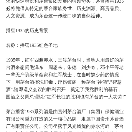
求的快速增长和茅台集团发展的强劲势头，茅台播窖1935
必将凭借其特定的茅台家族身世、历史渊源、高贵品质、
人文资源、成为茅台这一传统口味的自然延伸。
播窖1935的历史背景
名称：播窖1935红色圣地
1935年，红军四渡赤水，三渡茅台时，当地人用最好的茅
台酒来慰问毛泽东，周恩来，朱德，刘少奇，邓小平等老
一辈无产阶级革命家和红军战士，在当时缺少药的情况
下，用茅台酒擦洗消毒，疗伤镇痛，称茅台“神酒”,"智慧
酒”;随即遵义会议的胜利召开，奠定了我党胜利的基石，
国酒之父周总理说:“红军长征的胜利也有茅台的一大功劳!”
茅台播窖1935系列酒是由贵州茅台酒厂（集团）保健酒业
有限公司重力打造的又一核心品牌，隶属中国贵州茅台酒
厂有限责任公司。公司坐落于风光旖旎的赤水河畔—茅台